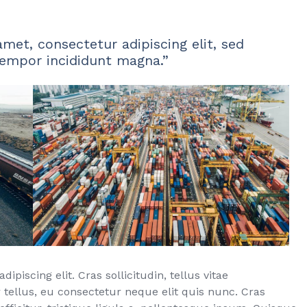
met, consectetur adipiscing elit, sed
empor incididunt magna.”
piscing elit. Cras sollicitudin, tellus vitae
tellus, eu consectetur neque elit quis nunc. Cras