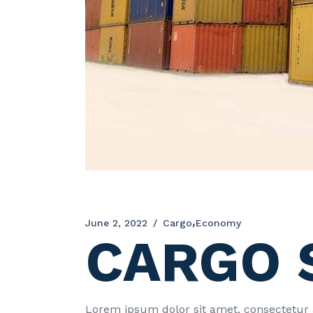
,
June 2, 2022
/
Cargo
Economy
CARGO 
Lorem ipsum dolor sit amet, consectetur adi