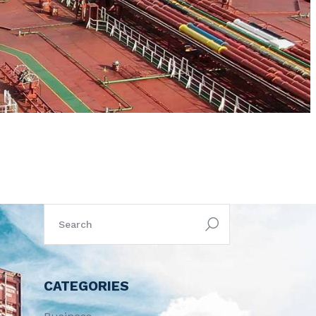
CATEGORIES